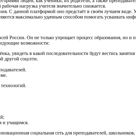
ориями людей, как ученики, их родители, а также преподавате
рабочая нагрузка учителя значительно снижается.
ия. С данной платформой оно предстаёт в своём лучшем виде. У
являются максимально удачным способом помогать усваивать инф
 всей России. Он не только упрощает процесс образования, но и
следующие возможности:
нка, увидеть в какой последовательности будут вестись занятия
й другой соцсети.
еподавателей.
име.
 технологий.
й;
м и учащимся.
инновационная социальная сеть для преподавателей, школьников,