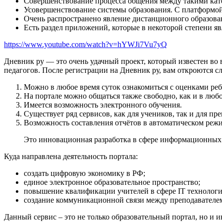
Совершенствование процесса общения между такими катег
Усовершенствование системы образования. С платформой 
Очень распространено явление дистанционного образован
Есть раздел приложений, которые в некоторой степени 
https://www.youtube.com/watch?v=hYWJi7Vu7yQ
Дневник ру — это очень удачный проект, который известен во
педагогов. После регистрации на Дневник ру, вам откроются 
Можно в любое время суток ознакомиться с оценками ребё
На портале можно общаться также свободно, как и в любо
Имеется возможность электронного обучения.
Существует ряд сервисов, как для учеников, так и для пр
Возможность составления отчётов в автоматическом реж
Это инновационная разработка в сфере информационных
Куда направлена деятельность портала:
создать цифровую экономику в РФ;
единое электронное образовательное пространство;
повышение квалификации учителей в сфере IT технологи
создание коммуникационной связи между преподавателе
Данный сервис – это не только образовательный портал, но и 