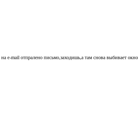
о на e-mail отпралено письмо,заходишь,а там снова выбивает о