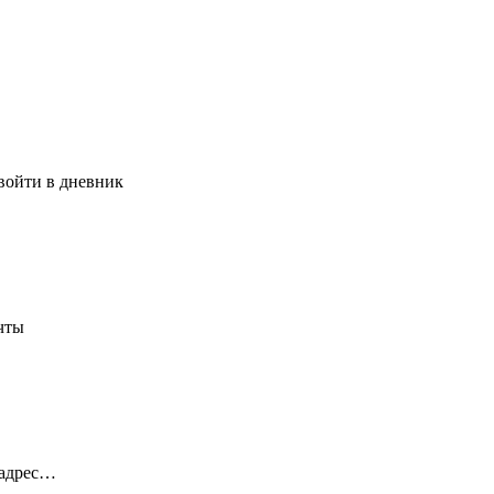
 войти в дневник
чты
 адрес…