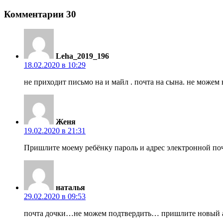
Комментарии
30
Leha_2019_196
18.02.2020 в 10:29
не приходит письмо на и майл . почта на сына. не можем
Женя
19.02.2020 в 21:31
Пришлите моему ребёнку пароль и адрес электронной по
наталья
29.02.2020 в 09:53
почта дочки…не можем подтвердить… пришлите новый